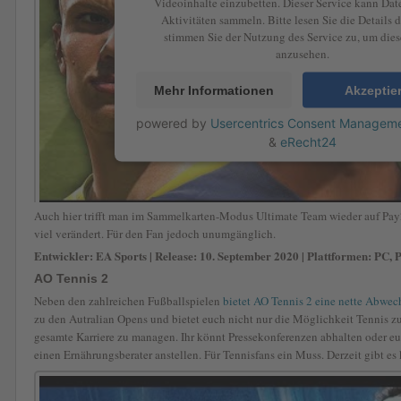
Videoinhalte einzubetten. Dieser Service kann Dat
Aktivitäten sammeln. Bitte lesen Sie die Details 
stimmen Sie der Nutzung des Service zu, um die
anzusehen.
Mehr Informationen
Akzeptie
powered by
Usercentrics Consent Manageme
&
eRecht24
Auch hier trifft man im Sammelkarten-Modus Ultimate Team wieder auf Pay2
viel verändert. Für den Fan jedoch unumgänglich.
Entwickler: EA Sports | Release: 10. September 2020 | Plattformen: PC,
AO Tennis 2
Neben den zahlreichen Fußballspielen
bietet AO Tennis 2 eine nette Abwec
zu den Autralian Opens und bietet euch nicht nur die Möglichkeit Tennis zu
gesamte Karriere zu managen. Ihr könnt Pressekonferenzen abhalten oder e
einen Ernährungsberater anstellen. Für Tennisfans ein Muss. Derzeit gibt es