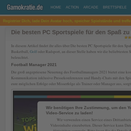
HOME
ACTION
ARCADE
BRETTSPIELE
Registrier Dich, lade Dein Avatar hoch, speicher Spielstände und treff
Die besten PC Sportspiele für den Spaß zu
In diesem Artikel findet ihr alles über Die besten PC Sportspiele für den S
Basketball,
Golf
oder Radsport, an dieser Stelle haben wir die beliebtesten
beleuchtet.
Football Manager 2021
Die groß angepriesene Neuerung des Footballmanagers 2021 bietet eine kom
Kommunikation inklusive Pressekonferenzen und Handy-Chats mit den Spiel
eure möglichen Erfolge oder Misserfolge als Trainer oder Manager aus, sorg
Wir benötigen Ihre Zustimmung, um den 
Video-Service zu laden!
Wir verwenden einen Service eines Drittanbiet
Videoinhalte einzubetten. Dieser Service kann Dat
Aktivitäten sammeln. Bitte lesen Sie die Details 