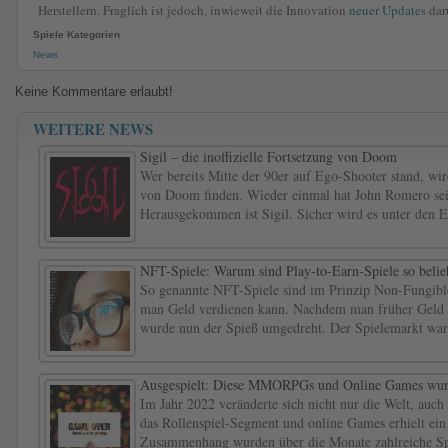
Herstellern. Fraglich ist jedoch, inwieweit die Innovation
neuer Updates
daru
Spiele Kategorien
News
Keine Kommentare erlaubt!
WEITERE NEWS
Sigil – die inoffizielle Fortsetzung von Doom
Wer bereits Mitte der 90er auf Ego-Shooter stand, wird
von Doom finden. Wieder einmal hat John Romero sein
Herausgekommen ist Sigil. Sicher wird es unter den E
NFT-Spiele: Warum sind Play-to-Earn-Spiele so belie
So genannte NFT-Spiele sind im Prinzip Non-Fungibl
man Geld verdienen kann. Nachdem man früher Geld z
wurde nun der Spieß umgedreht. Der Spielemarkt war z
Ausgespielt: Diese MMORPGs und Online Games wurd
Im Jahr 2022 veränderte sich nicht nur die Welt, auc
das Rollenspiel-Segment und online Games erhielt ein
Zusammenhang wurden über die Monate zahlreiche Spi