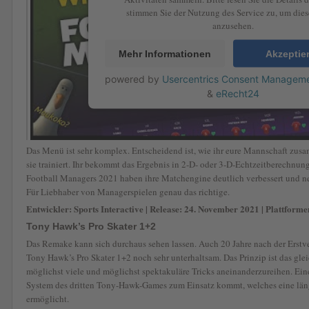
stimmen Sie der Nutzung des Service zu, um die
anzusehen.
Mehr Informationen
Akzeptie
powered by
Usercentrics Consent Manageme
&
eRecht24
Das Menü ist sehr komplex. Entscheidend ist, wie ihr eure Mannschaft zusam
sie trainiert. Ihr bekommt das Ergebnis in 2-D- oder 3-D-Echtzeitberechnung
Football Managers 2021 haben ihre Matchengine deutlich verbessert und n
Für Liebhaber von Managerspielen genau das richtige.
Entwickler: Sports Interactive | Release: 24. November 2021 | Plattforme
Tony Hawk’s Pro Skater 1+2
Das Remake kann sich durchaus sehen lassen. Auch 20 Jahre nach der Erstver
Tony Hawk’s Pro Skater 1+2 noch sehr unterhaltsam. Das Prinzip ist das glei
möglichst viele und möglichst spektakuläre Tricks aneinanderzureihen. Eine 
System des dritten Tony-Hawk-Games zum Einsatz kommt, welches eine lä
ermöglicht.