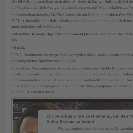
Der FIFA-Konkurrent liegt auch diesmal wieder in Sachen Ballphysik bei de
im Vergleich deutlich weniger Original-Lizenzen und -Mannschaften zur V
Im Sammelkartenmodus MyClub kannst du mit Echtgeld bezahlen (Pay2Win)
2021 ist ebenfalls erhältlich, allerdings handelt es sich hierbei lediglich 
auch nicht den vollen Preis kostet.
Entwickler: Konami Digital Entertainment | Release: 10. September 2019
One
Fifa 21
FIFA 21 kommt mit einem großen Lizenzpaket daher, sodass ihr mit vielen
originalgetreuen Spielern zocken könnt.
Zum Thema Neuerungen sei erwähnt, dass ihr hier eine direkte Kontrolle üb
Flachschüsse entschärft wurden, dafür aber die Flanken heftiger sind. Auße
im Karrieremodus. Sonst hat sich hierzu aber auch nicht sehr viel getan. Au
im Vergleich zum Vorgänger zu erkennen. Die Story-Kampagne ist ziemlich
Stunden ist man hier durch.
Wir benötigen Ihre Zustimmung, um den 
Video-Service zu laden!
Wir verwenden einen Service eines Drittanbiet