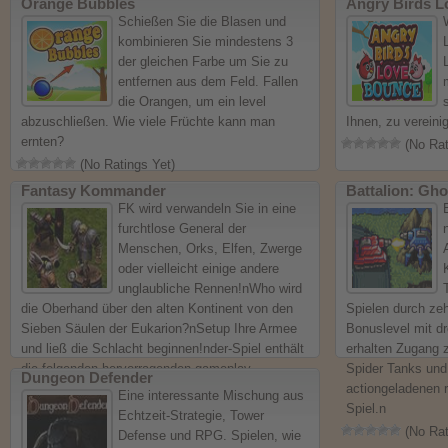
Orange Bubbles
Angry Birds 
Gepanzerte Einheiten dann zerdrücken Sie den
Schießen Sie die Blasen und
Gegner Basis. Viel Glück.Das Spiel kann gespielt
kombinieren Sie mindestens 3
werden mit einem (Einzel) oder zwei Spielern
der gleichen Farbe um Sie zu
(Multi). Multi-player-Modus ..
entfernen aus dem Feld. Fallen
(No Ratings Yet)
die Orangen, um ein level
abzuschließen. Wie viele Früchte kann man
Ihnen, zu vereini
ernten?
(No Rat
(No Ratings Yet)
Fantasy Kommander
Battalion: Gho
FK wird verwandeln Sie in eine
furchtlose General der
Menschen, Orks, Elfen, Zwerge
oder vielleicht einige andere
unglaubliche Rennen!nWho wird
die Oberhand über den alten Kontinent von den
Spielen durch ze
Sieben Säulen der Eukarion?nSetup Ihre Armee
Bonuslevel mit dr
und ließ die Schlacht beginnen!nder-Spiel enthält
erhalten Zugang 
die folgenden hervorragenden gameplay-
Spider Tanks und
Dungeon Defender
features:n1. Strategie-RPG rundenbasiertes
actiongeladenen r
Eine interessante Mischung aus
Spiel;n2. Eine Tiefe und mit Storyline festgelegt
Spiel.n
Echtzeit-Strategie, Tower
in einer dunklen, mittelalterliche Welt inspiriert
(No Rat
Defense und RPG. Spielen, wie