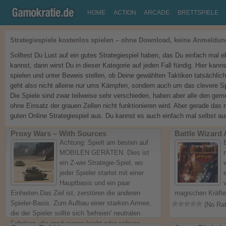
HOME
ACTION
ARCADE
BRETTSPIELE
Strategiespiele kostenlos spielen – ohne Download, keine Anmeldun
Solltest Du Lust auf ein gutes Strategiespiel haben, das Du einfach mal 
kannst, dann wirst Du in dieser Kategorie auf jeden Fall fündig. Hier kann
spielen und unter Beweis stellen, ob Deine gewählten Taktiken tatsächlic
geht also nicht alleine nur ums Kämpfen, sondern auch um das clevere S
Die Spiele sind zwar teilweise sehr verschieden, haben aber alle den g
ohne Einsatz der grauen Zellen nicht funktionieren wird. Aber gerade da
guten Online Strategiespiel aus. Du kannst es auch einfach mal selbst au
Proxy Wars – With Sources
Battle Wizard 
Achtung: Spielt am besten auf
MOBILEN GERÄTEN. Dies ist
ein Z-wie Strategie-Spiel, wo
jeder Spieler startet mit einer
Hauptbasis und ein paar
Einheiten.Das Ziel ist, zerstören die anderen
magischen Kräfte
Spieler-Basis. Zum Aufbau einer starken Armee,
(No Rat
die der Spieler sollte sich 'befreien' neutralen
Fabriken, die produzieren leicht oder schwer