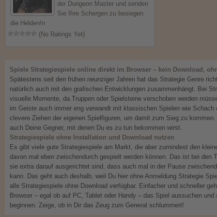
zum europäischen ..
der Dungeon Master und senden
(No Ratings Yet)
Sie Ihre Schergen zu besiegen
die Helden!n
(No Ratings Yet)
Spiele Strategiespiele online direkt im Browser – kein Download, o
Spätestens seit den frühen neunziger Jahren hat das Strategie Genre ric
natürlich auch mit den grafischen Entwicklungen zusammenhängt. Bei St
visuelle Momente, da Truppen oder Spielsteine verschoben werden müssen
im Geiste auch immer eng verwandt mit klassischen Spielen wie Schach
clevere Ziehen der eigenen Spielfiguren, um damit zum Sieg zu kommen. M
auch Deine Gegner, mit denen Du es zu tun bekommen wirst.
Strategiespiele ohne Installation und Download nutzen
Es gibt viele gute Strategiespiele am Markt, die aber zumindest den klei
davon mal eben zwischendurch gespielt werden können. Das ist bei den Ti
sie extra darauf ausgerichtet sind, dass auch mal in der Pause zwischen
kann. Das geht auch deshalb, weil Du hier ohne Anmeldung Strategie Spiel
alle Strategiespiele ohne Download verfügbar. Einfacher und schneller geh
Browser – egal ob auf PC, Tablet oder Handy – das Spiel aussuchen und 
beginnen. Zeige, ob in Dir das Zeug zum General schlummert!