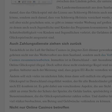
zwischen den Ländern geben, die untersc
Die Landesmedienanstalt aus dem Saarland
darauf, dass das Glücksspiel mit der Lizenz aus Schleswig-Holstein auch nur
könne, sondern auch darauf, dass von Schleswig-Holstein versichert wurde,
soll aber nicht geschehen sein, so gibt es immer wieder Werbung auf großen
zu denen auch noch Jugendliche und Kinder das Programm konsumieren. Ins
Schutzbedürftigkeit von Kindern und Jugendlichen verletzt, die Gefahren d
Glücksspielsucht ausgesetzt sind.
Auch Zahlungsdienste ziehen sich zurück
Tatsächlich ist die Luft für Online Casinos in jüngster Zeit dünner gewor
gehören nicht nur das Werbeverbot aus dem Saarland, sondern auch
das Ver
Casinos zusammenzuarbeiten
. Immerhin ist in Deutschland – mit Ausnahme
Online Glücksspiel illegal. Doch selbst diese recht eindeutige Regel wird ni
großen Anbieter auch der Meinung sind, dass gegen EU-Recht verstoßen wi
Ändern soll sich vieles im nächsten Jahr, denn dann soll endlich ein allgeme
Glücksspiel in Deutschland eingeführt werden, der für alle Bundesländer gil
auch EU-konform ist. Es geht dabei um verschiedene Aspekte, die aus Sicht d
zählt an erster Stelle der Schutz der Spieler, die Gefahr laufen, spielsüchtig 
Steuereinnahmen, die die Glücksspielanbieter zahlen sollen. Und darüber hi
viel stärker beobachten, um Betrug und Geldwäsche verhindern zu können.
Nicht nur Online Casinos betroffen