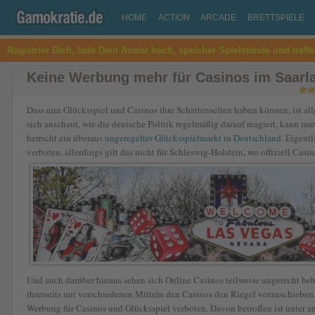
HOME
ACTION
ARCADE
BRETTSPIELE
Registrier Dich, lade Dein Avatar hoch, speicher Spielstände und treff
Keine Werbung mehr für Casinos im Saarl
Dass nun Glücksspiel und Casinos ihre Schattenseiten haben können, ist a
sich anschaut, wie die deutsche Politik regelmäßig darauf reagiert, kann man
herrscht ein überaus
ungeregelter Glücksspielmarkt in Deutschland
. Eigentl
verboten, allerdings gilt das nicht für Schleswig-Holstein, wo offiziell Casi
Und auch darüber hinaus sehen sich Online Casinos teilweise ungerecht beha
ihrerseits mit verschiedenen Mitteln den Casinos den Riegel vorzuschieben
Werbung für Casinos und Glücksspiel verboten. Davon betroffen ist unter 