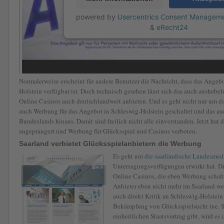
powered by
Usercentrics Consent Manageme
&
eRecht24
Normalerweise erscheint für andere Benutzer die Nachricht, dass das Angeb
Holstein verfügbar ist. Doch technisch gesehen lässt sich das auch aushebe
Online Casinos auch deutschlandweit anbieten. Und es geht nicht nur um da
auch Werbung für das Angebot in Schleswig-Holstein geschaltet und das au
Bundeslands hinaus. Damit sind freilich nicht alle einverstanden. Jetzt ha
angeprangert und Werbung für Glücksspiel und Casinos verboten.
Saarland verbietet Glücksspielanbietern die Werbung
Es geht um
die saarländische Landesmed
Untersagungsverfügungen erwirkt hat. Di
Online Casinos, die eben Werbung schalt
Anbieter eben nicht mehr im Saarland we
auch direkt Kritik an Schleswig-Holstein 
Bekämpfung von Glücksspielsucht tue. S
einheitlichen Staatsvertrag gibt, wird es