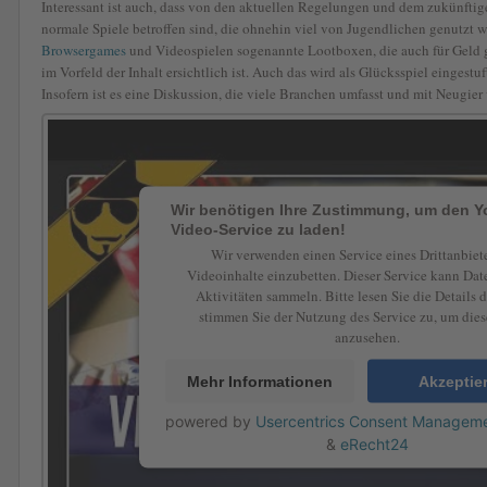
Interessant ist auch, dass von den aktuellen Regelungen und dem zukünftig
normale Spiele betroffen sind, die ohnehin viel von Jugendlichen genutzt we
Browsergames
und Videospielen sogenannte Lootboxen, die auch für Geld 
im Vorfeld der Inhalt ersichtlich ist. Auch das wird als Glücksspiel eingestuf
Insofern ist es eine Diskussion, die viele Branchen umfasst und mit Neugier 
Wir benötigen Ihre Zustimmung, um den 
Video-Service zu laden!
Wir verwenden einen Service eines Drittanbiet
Videoinhalte einzubetten. Dieser Service kann Dat
Aktivitäten sammeln. Bitte lesen Sie die Details 
stimmen Sie der Nutzung des Service zu, um die
anzusehen.
Mehr Informationen
Akzeptie
powered by
Usercentrics Consent Manageme
&
eRecht24