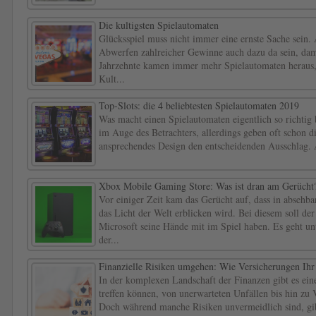
Die kultigsten Spielautomaten
Glücksspiel muss nicht immer eine ernste Sache sein.
Abwerfen zahlreicher Gewinne auch dazu da sein, dam
Jahrzehnte kamen immer mehr Spielautomaten heraus,
Kult...
Top-Slots: die 4 beliebtesten Spielautomaten 2019
Was macht einen Spielautomaten eigentlich so richtig b
im Auge des Betrachters, allerdings geben oft schon d
ansprechendes Design den entscheidenden Ausschlag. 
Xbox Mobile Gaming Store: Was ist dran am Gerücht
Vor einiger Zeit kam das Gerücht auf, dass in absehb
das Licht der Welt erblicken wird. Bei diesem soll de
Microsoft seine Hände mit im Spiel haben. Es geht u
der...
Finanzielle Risiken umgehen: Wie Versicherungen Ih
In der komplexen Landschaft der Finanzen gibt es eine
treffen können, von unerwarteten Unfällen bis hin zu 
Doch während manche Risiken unvermeidlich sind, gibt 