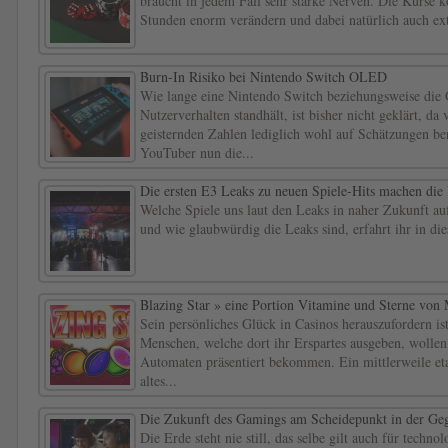
braucht in jedem Fall sehr starke Nerven. Die Kurse 
Stunden enorm verändern und dabei natürlich auch ext
Burn-In Risiko bei Nintendo Switch OLED
Wie lange eine Nintendo Switch beziehungsweise di
Nutzerverhalten standhält, ist bisher nicht geklärt, da
geisternden Zahlen lediglich wohl auf Schätzungen be
YouTuber nun die...
Die ersten E3 Leaks zu neuen Spiele-Hits machen die
Welche Spiele uns laut den Leaks in naher Zukunft a
und wie glaubwürdig die Leaks sind, erfahrt ihr in die
Blazing Star » eine Portion Vitamine und Sterne von
Sein persönliches Glück in Casinos herauszufordern is
Menschen, welche dort ihr Erspartes ausgeben, wollen
Automaten präsentiert bekommen. Ein mittlerweile etab
altes...
Die Zukunft des Gamings am Scheidepunkt in der Ge
Die Erde steht nie still, das selbe gilt auch für tech