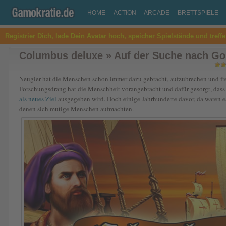
HOME
ACTION
ARCADE
BRETTSPIELE
Registrier Dich, lade Dein Avatar hoch, speicher Spielstände und treff
Columbus deluxe » Auf der Suche nach Gol
Neugier hat die Menschen schon immer dazu gebracht, aufzubrechen und fr
Forschungsdrang hat die Menschheit vorangebracht und dafür gesorgt, dass 
als neues Ziel
ausgegeben wird. Doch einige Jahrhunderte davor, da waren e
denen sich mutige Menschen aufmachten.