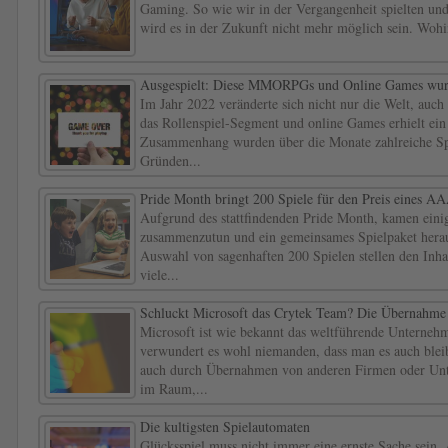
Gaming. So wie wir in der Vergangenheit spielten und
wird es in der Zukunft nicht mehr möglich sein. Wohi
Ausgespielt: Diese MMORPGs und Online Games wurd
Im Jahr 2022 veränderte sich nicht nur die Welt, auc
das Rollenspiel-Segment und online Games erhielt ein
Zusammenhang wurden über die Monate zahlreiche Spi
Gründen...
Pride Month bringt 200 Spiele für den Preis eines AA
Aufgrund des stattfindenden Pride Month, kamen einig
zusammenzutun und ein gemeinsames Spielpaket herau
Auswahl von sagenhaften 200 Spielen stellen den Inhal
viele...
Schluckt Microsoft das Crytek Team? Die Übernahme
Microsoft ist wie bekannt das weltführende Unternehm
verwundert es wohl niemanden, dass man es auch bleib
auch durch Übernahmen von anderen Firmen oder Unt
im Raum,...
Die kultigsten Spielautomaten
Glücksspiel muss nicht immer eine ernste Sache sein.