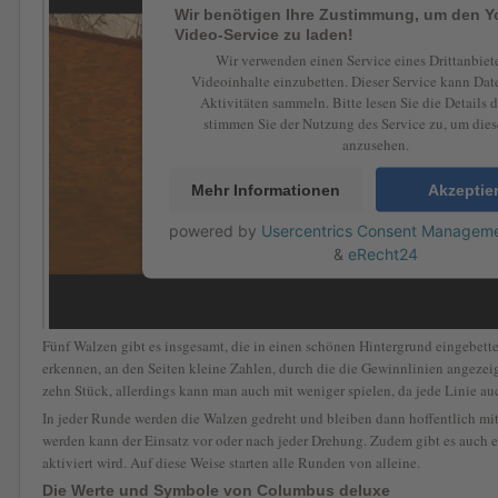
Wir benötigen Ihre Zustimmung, um den 
Video-Service zu laden!
Wir verwenden einen Service eines Drittanbiet
Videoinhalte einzubetten. Dieser Service kann Dat
Aktivitäten sammeln. Bitte lesen Sie die Details 
stimmen Sie der Nutzung des Service zu, um die
anzusehen.
Mehr Informationen
Akzeptie
powered by
Usercentrics Consent Manageme
&
eRecht24
Fünf Walzen gibt es insgesamt, die in einen schönen Hintergrund eingebette
erkennen, an den Seiten kleine Zahlen, durch die die Gewinnlinien angezei
zehn Stück, allerdings kann man auch mit weniger spielen, da jede Linie au
In jeder Runde werden die Walzen gedreht und bleiben dann hoffentlich mit
werden kann der Einsatz vor oder nach jeder Drehung. Zudem gibt es auch 
aktiviert wird. Auf diese Weise starten alle Runden von alleine.
Die Werte und Symbole von Columbus deluxe