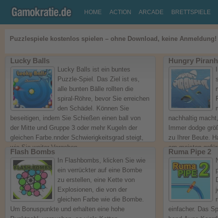
HOME
ACTION
ARCADE
BRETTSPIELE
Puzzlespiele kostenlos spielen – ohne Download, keine Anmeldung!
Lucky Balls
Hungry Piran
Lucky Balls ist ein buntes
Puzzle-Spiel. Das Ziel ist es,
alle bunten Bälle rollten die
spiral-Röhre, bevor Sie erreichen
den Schädel. Können Sie
beseitigen, indem Sie Schießen einen ball von
nachhaltig macht,
der Mitte und Gruppe 3 oder mehr Kugeln der
Immer dodge größ
gleichen Farbe.nnder Schwierigkeitsgrad steigt,
zu Ihrer Beute. 
wie Sie weiter Vorgehen.
am meisten gefür
Flash Bombs
Ruma Pipe 2
food-Kette?
(No Ratings Yet)
In Flashbombs, klicken Sie wie
(No Rat
ein verrückter auf eine Bombe
zu erstellen, eine Kette von
Explosionen, die von der
gleichen Farbe wie die Bombe.
Um Bonuspunkte und erhalten eine hohe
einfacher. Das Spi