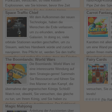
Punktzahl, versuchen, so viele Ketten-
hand-Auge-Koordi
Explosionen, wie Sie können, bevor Ihre Zeit
Pipe Ziel des Spi
heraus läuft! Wenn Sie das richtige timing,
berühren Sie das
Space Traffic Chief
Carrot Fantas
werden Sie immer mehrere Kette Explosionen pro
Ihren ring. Tun Si
Mit dem Aufkommen der neuen
Sekunde! Hinweis: die Größe der Bomben
Ende jeder Ebene
Technologie, haben die
Auswirkungen darauf, wie lange es dauert, für
schwierig sein, z
Menschen die Erde verlassen,
Sie, bis Sie explodieren!
gewinnen, indem 
um zu erkunden, andere
(No Ratings Yet)
(No Rat
Galaxien. In doing so, viele
orbitale Stationen wurden geschaffen, um zu
Karotten mit alle
Steuern, welches Handwerk würde und zurück
um eine Wand po
navigieren. Ihre Pflicht ist, werden Sie den traffic
geben Ihnen meh
controller und stellen Sie sicher, dass der Frieden
Manchmal clearin
The Boomlands: World Wars
Fairy Cards
gewahrt bleibt. Direkte Frachtschiffe in die
eine Kostenlose 
Die Boomlands: World Wars ist
richtige Bucht, der Passagier-Schiffe, etc. Auf
verteidigen Sie I
eine interessante Wendung auf
dem Blick für die besonderen Träger, wie Sie
mit dem NEBEL M
dem Strategie-genre! Sammeln
benötigen, um sicherzustellen, ..
aktualisieren Sie
Sie Ressourcen und führen Sie
(No Ratings Yet)
(No Rat
Ihre Männer in den Kampf, die
übernahme der gegnerischen Königs Schloß!
versuchen, Sie z
Watch out, obwohl, Sie versuchen, das gleiche
levels!
zu tun, um Ihrem König, und Sie haben zu
(No Rat
denken, schnell zu durchbrechen. Der Schlüssel
Magic Mahjong
ist der Aufbau eines guten Rhythmus zwischen
Anleitung der Assistenten über