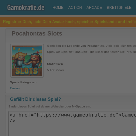
HOME
ACTION
ARCADE
BRETTSPIELE
Registrier Dich, lade Dein Avatar hoch, speicher Spielstände und treff
Pocahontas Slots
Genießen die Legende von Pocahontas. Viele gold-Münzen wart
Spiel. Die Spin-slot, das Spiel, die Bilder und testen Sie Ihr Glü
Statistiken
5.468 views
Spiele Kategorien
Casino
Gefällt Dir dieses Spiel?
Binde dieses Spiel auf deiner Webseite oder MySpace ein: