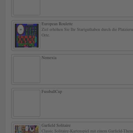
European Roulette
Ziel erhöhen Sie Ihr Startguthaben durch die Platzier
Orte.
Nemexia
FussballCup
Garfield Solitaire
Classic Solitaire-Kartenspiel mit einem Garfield-Them