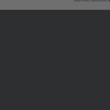
Impressum
,
Datenschutz
&