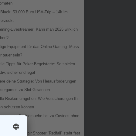
tomaten
Black: 53.000 Euro USA-Trip – 14k im
verzockt
aming-Livestreamer: Kann man 2025 wirklich
eben?
htige Equipment für das Online-Gaming: Muss
 teuer sein?
lle Tipps für Poker-Begeisterte: So spielen
ktiv, sicher und legal
ere deine Strategie: Von Herausforderungen
wsergames zu Slot-Gewinnen
lle Risiken umgehen: Wie Versicherungen Ihr
n schützen können
Apps – von Partnersuche bis zu Casinos ohne
Termin für Vampir Shooter “Redfall” steht fest