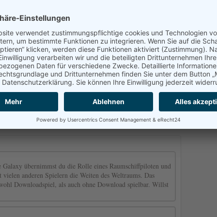
and
eine Begeisterung für den Kampf erforderlich. Gestalterisch steht
ck, die im Netz zu finden sind. Die Gestaltung der Figuren ist etwas
voller. Die Menüs sind leicht einsehbar und machen es auch
onenland spielen
e Galaxy übernimmst du die Rolle eines Raumschiffpiloten und
 vielen anderen Spielern die Weiten des Weltraums. Das
sowohl Downloadspiel, als auch ohne Download spielbar. Willst