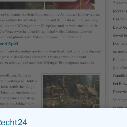
Spielau
Montana
 und so kannst du dein Gold auch ohne Axt in der Hand erwerben.
Casino 
h gewöhnliche Arbeiten auf dich, mit denen du neue Ausrüstung
 hält es kein Wikinger ohne Kampf aus und so wirst auch du dich
Beruf G
ie Wege zwischen den Dörfern sind voller Gefahren, sowohl
davon l
Auch ein plündernder Mitspieler kann auf dich warten.
and Spiel
Das ric
elt, wird das online spielen auf dem Kontinent zu langweilig und
es immer
e jenseits des Meeres erkunden. Onlinegames sind darauf
Essentie
men zu arbeiten und auch das Wikinger Browsergame macht da
Sie effe
 bewältigen. Schließe
Gamifizi
trete verborgene Höhlen
bei Bro
e kein sterbliches Auge
e Taten das Ansehen und
Finanzie
Browsergames und steige
Vermöge
pen in die Schlacht um
Mobile 
Das Strategie
n denen Kraft alleine,
Oasis
nnen dich mit einem Happs verschlingen, wenn du den Fehler
Release 