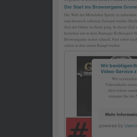
Der Start ins Browsergame Gron
Die Welt der Mittelalter Spiele ist unberühr
und dennoch schönen Zustand wieder. Doch h
Zeit der Götter zu Ende ging. In dieser Ze
bestehen um in dem Strategie Rollenspiel f
Browsergame startet schnell. Fast sofort na
schon in den ersten Kampf werfen.
Wir benötigen 
Video-Service z
Wir verwenden 
Videoinhalte einzu
Aktivitäten samme
stimmen Sie der 
Mehr Informat
powered by
Userc