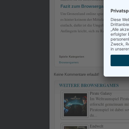
Fazit zum Browsergame Gronenl
Um Gronenland online spielen zu können ist 
es hinter keinem der Mittelalter Spiele zurü
einfach, dafür ist die Umgebung umso liebe
Anfängern leicht, sich zu Recht zu finden.
Gr
Spiele Kategorien
Browsergames
Keine Kommentare erlaubt!
WEITERE BROWSERGAMES
Pirate Galaxy
Im Weltraumspiel Pirat
erforscht gemeinsam mit
Piratenspiel ist dabei 
du...
Endwelt