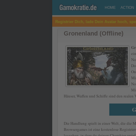
HOME
ACTION
Registrier Dich, lade Dein Avatar hoch, sp
Gronenland (Offline)
Gr
ei
No
Do
On
Mi
No
Mi
Häuser, Waffen und Schiffe sind den realen
G
Die Handlung spielt in einer Welt, die die 
Browsergames ist eine kostenlose Registrie
losgehen, in dem du deinen Charakter erstell