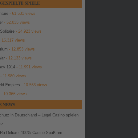
GESPIELTE SPIELE
ture
- 61.531 views
er
- 52.035 views
Solitaire
- 24.923 views
 16.317 views
erium
- 12.853 views
War
- 12.133 views
cy 1914
- 11.991 views
- 11.980 views
ld Empires
- 10.553 views
- 10.366 views
E NEWS
chutz in Deutschland – Legal Casino spielen
nz
 Ra Deluxe: 100% Casino Spaß am