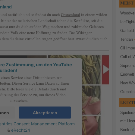
MEIST 
enland
Woodven
t und natürlich und so findest du auch
Gronenland
in einem wilden
inter der malerischen Landschaft toben die Konflikte, seit die
IceFight
it musst nun du dich auf den Weg machen und zahlreiche Gefahren
Garfield 
ür dein Volk eine neue Hoffnung zu finden. Das Wikinger
ch dem du deine virtuellen Augen geöffnet hast, musst du dich auch
Tentlan
-
Oil Imp
Call of 
Ihre Zustimmung, um den YouTube
Suprema
u laden!
Endwelt
einen Service eines Drittanbieters, um
betten. Dieser Service kann Daten zu Ihren
New Wor
ln. Bitte lesen Sie die Details durch und
Grepolis
Nutzung des Service zu, um dieses Video
anzusehen.
LETZT
ionen
Akzeptieren
Spielers
mit Lize
entrics Consent Management Platform
&
eRecht24
Book of