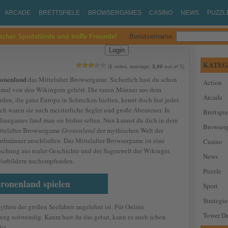
ARCADE
BRETTSPIELE
BROWSERGAMES
CASINO
NEWS
PUZZL
eicher Spielstände und treffe Freunde!
Benutzername:
KATEG
(
1
votes, average:
3,00
out of 5)
onenland
das Mittelalter Browsergame. Sicherlich hast du schon
Action
nmal von den Wikingern gehört. Die rauen Männer aus dem
Arcade
rden, die ganz Europa in Schrecken hielten, kennt doch fast jeder.
ch waren sie auch meisterliche Segler und große Abenteuer. In
Brettspie
linegames fand man sie bisher selten. Nun kannst du dich in dem
Browser
ttelalter Browsergame
Gronenland
der mythischen Welt der
rdmänner anschließen. Das Mittelalter Browsergame ist eine
Casino
schung aus realer Geschichte und der Sagenwelt der Wikinger.
News
 Vorbildern nachempfunden.
Puzzle
ronenland spielen
Sport
Strategie
Mythen der großen Seefahrer angelehnt ist. Für Online
Tower De
rung notwendig. Kaum hast du das getan, kann es auch schon
st.