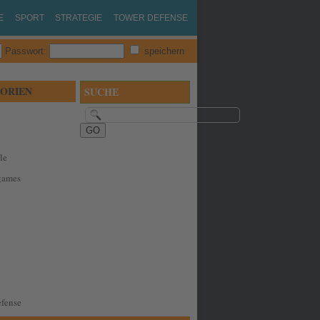
E
SPORT
STRATEGIE
TOWER DEFENSE
Passwort:
speichern
ORIEN
SUCHE
le
games
fense