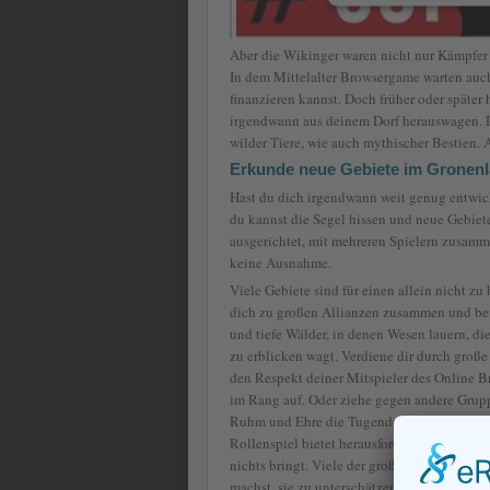
Aber die Wikinger waren nicht nur Kämpfer
In dem Mittelalter Browsergame warten auc
finanzieren kannst. Doch früher oder später
irgendwann aus deinem Dorf herauswagen. D
wilder Tiere, wie auch mythischer Bestien. 
Erkunde neue Gebiete im Gronenl
Hast du dich irgendwann weit genug entwick
du kannst die Segel hissen und neue Gebiet
ausgerichtet, mit mehreren Spielern zusam
keine Ausnahme.
Viele Gebiete sind für einen allein nicht zu
dich zu großen Allianzen zusammen und be
und tiefe Wälder, in denen Wesen lauern, di
zu erblicken wagt. Verdiene dir durch groß
den Respekt deiner Mitspieler des Online 
im Rang auf. Oder ziehe gegen andere Grup
Ruhm und Ehre die Tugenden der Wikinger. 
Rollenspiel bietet herausfordernde Kämpfe, i
nichts bringt. Viele der großen Monster kö
machst, sie zu unterschätzen.