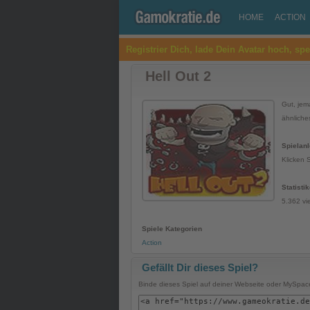
HOME
ACTION
Registrier Dich, lade Dein Avatar hoch, sp
Hell Out 2
Gut, jem
ähnliche
Spielanl
Klicken 
Statisti
5.362 vi
Spiele Kategorien
Action
Gefällt Dir dieses Spiel?
Binde dieses Spiel auf deiner Webseite oder MySpace