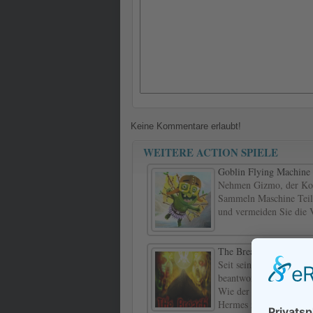
Keine Kommentare erlaubt!
WEITERE ACTION SPIELE
Goblin Flying Machine
Nehmen Gizmo, der Kobo
Sammeln Maschine Teile 
und vermeiden Sie die V
The Breach
Seit seiner Ankunft in 
beantworten jede Kommu
Wie der Leiter der Siche
Hermes zu sehen, was pa