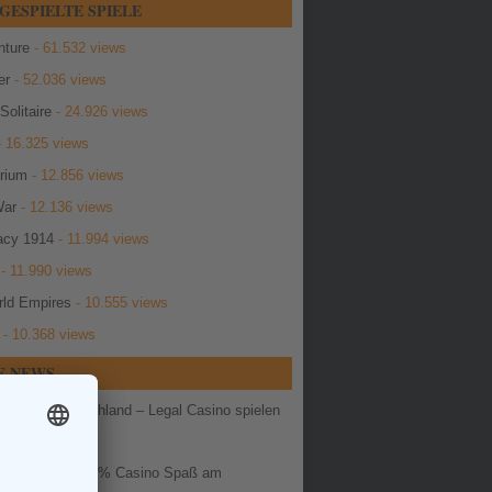
GESPIELTE SPIELE
ture
- 61.532 views
er
- 52.036 views
Solitaire
- 24.926 views
 16.325 views
erium
- 12.856 views
War
- 12.136 views
cy 1914
- 11.994 views
- 11.990 views
ld Empires
- 10.555 views
- 10.368 views
E NEWS
chutz in Deutschland – Legal Casino spielen
nz
 Ra Deluxe: 100% Casino Spaß am