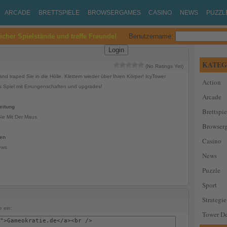
ARCADE
BRETTSPIELE
BROWSERGAMES
CASINO
NEWS
PUZZL
eicher Spielstände und treffe Freunde!
Benutzername:
KATEG
(No Ratings Yet)
and traped Sie in die Hölle. Klettern wieder über Ihren Körper! IcyTower
Action
s Spiel mit Errungenschaften und upgrades!
Arcade
eitung
Brettspie
Sie Mit Der Maus
Browser
ken
Casino
ews
News
Puzzle
Sport
Strategie
 ein:
Tower De