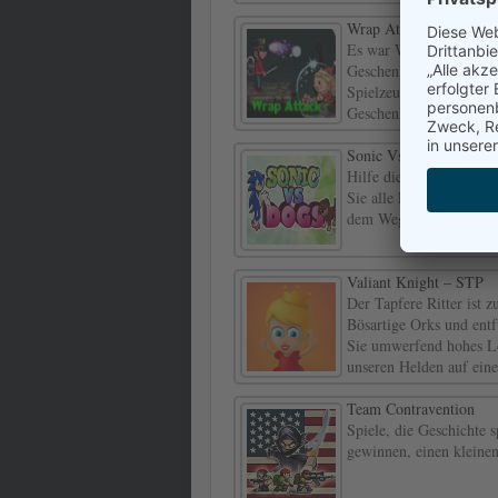
Wrap Attack
Es war Weihnachten und A
Geschenke von Santa. Als
Spielzeuge zum Leben un
Geschenke von Santa! 
Sonic Vs Dogs
Hilfe dieses kleine son
Sie alle Edelsteine au
dem Weg zu verstecken,
Valiant Knight – STP
Der Tapfere Ritter ist 
Bösartige Orks und entfü
Sie umwerfend hohes Lö
unseren Helden auf eine
Team Contravention
Spiele, die Geschichte s
gewinnen, einen kleinen