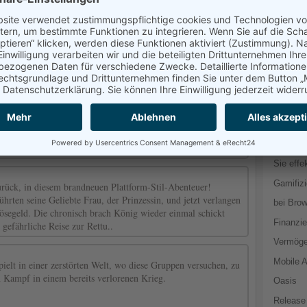
Spielau
Montana
rzt das Zass hasste diese Zeit des Jahres. Er erhielt nie alle
o in diesem Jahr, er entführt ihn! Arzt das Zass bringt alle
Casino 
d setzt Sie frei, damit in diesem Jahr niemand erhalten
Beruf G
Aber ein junge namens Tommy..
davon l
Das ric
ic zu erreichen sein Zuhause innerhalb der Frist und sammeln
f dem Weg zu verdienen mehr Punkte. Mit der roten Münze auf
es immer
 die Hunde für ein paar Sekunden.
Essentie
Sie effe
Gamifizi
zurück, in diesem brandneuen Plattform-Stil-Abenteuer!
hrten seine Geliebte Frau, der Prinzessin, und jetzt verlangen
bei Bro
segeld. Die chronisch brach König wieder einmal schickt
Finanzie
 gefährliche Reise zur Rettu..
Vermöge
Mobile 
pielt in einer zerstörten Welt, wo diese Gruppen versuchen, zu
 Kampf in einem bereits verlorenen Krieg.
Oasis
Release 