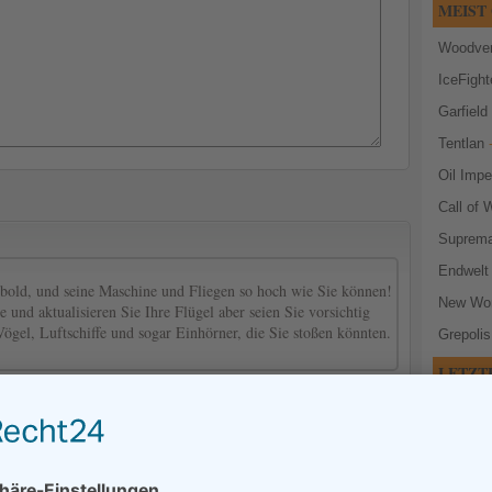
MEIST 
Woodven
IceFight
Garfield 
Tentlan
-
Oil Imp
Call of 
Suprema
Endwelt
ld, und seine Maschine und Fliegen so hoch wie Sie können!
New Wor
und aktualisieren Sie Ihre Flügel aber seien Sie vorsichtig
ögel, Luftschiffe und sogar Einhörner, die Sie stoßen könnten.
Grepolis
LETZT
Spielers
den Orbit des G-54 die Hermes, ein Prototyp Starship nicht
nikation noch hat Sie geben kein Lebenszeichen von sich.
mit Lize
rheit der G-54 es ist Sergei ' s job zu gehen an Bord der
Book of
ssiert .Was Art von horror Sergei ..