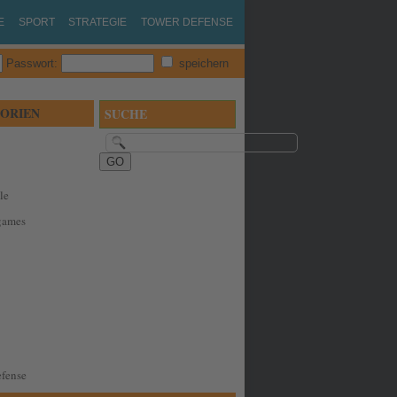
E
SPORT
STRATEGIE
TOWER DEFENSE
Passwort:
speichern
ORIEN
SUCHE
le
games
fense